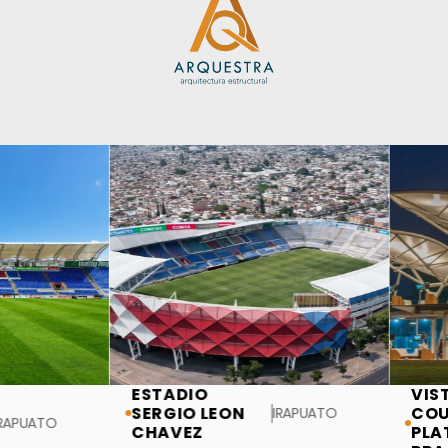
ESTADIO
VISTA
SERGIO LEON
COUNTR
IRAPUATO
ATO
CHAVEZ
PLATA