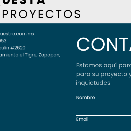
UESTA
 PROYECTOS
questra.com.mx
CONT
953
pulin #2620
amiento el Tigre, Zapopan,
Estamos aquí para
para su proyecto y
inquietudes
Nombre
Email