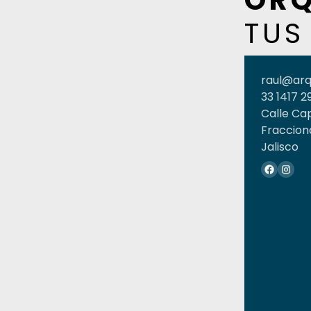
ORQ
TUS
raul@ar
33 1417 2
Calle Ca
Fraccion
Jalisco