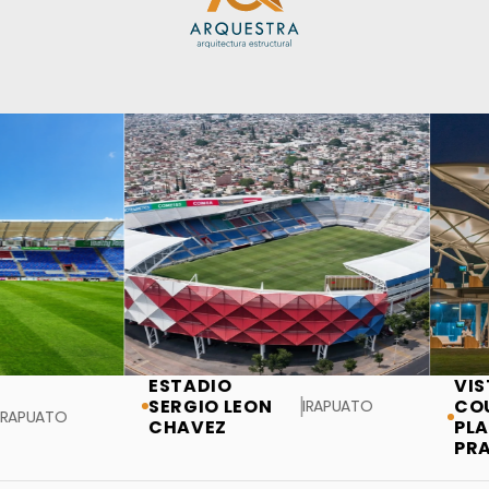
ESTADIO
VIST
SERGIO LEON
COUN
IRAPUATO
APUATO
CHAVEZ
PLAT
PRAC